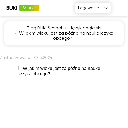
Logowanie
Blog BUKI School
Język angielski
Język
W jakim wieku jest za późno na naukę języka
angielski
Matematyka
obcego?
Język
Fizyka
francuski
Język polski
Język
niemiecki
Chemia
Zaktualizowano:
01.03.2024
Język
Biologia
hiszpański