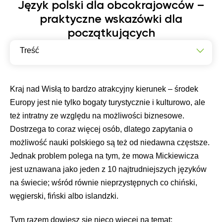
Język polski dla obcokrajowców –
praktyczne wskazówki dla
początkujących
Treść
Nauczanie języka polskiego jako obcego
Jakimi narzędziami może się wspierać obcokrajowiec
Kraj nad Wisłą to bardzo atrakcyjny kierunek – środek
podczas nauki?
Europy jest nie tylko bogaty turystycznie i kulturowo, ale
Zbiór narzędzi online (i nie tylko!) dla chętnych na naukę
też intratny ze względu na możliwości biznesowe.
polskiego
Dostrzega to coraz więcej osób, dlatego zapytania o
możliwość nauki polskiego są też od niedawna częstsze.
Jednak problem polega na tym, że mowa Mickiewicza
jest uznawana jako jeden z 10 najtrudniejszych języków
na świecie; wśród równie nieprzystępnych co chiński,
węgierski, fiński albo islandzki.
Tym razem dowiesz się nieco więcej na temat: