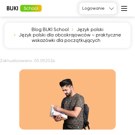
Logowanie
Blog BUKI School
Język polski
Język
Język polski dla obcokrajowców – praktyczne
angielski
Matematyka
wskazówki dla początkujących
Język
Fizyka
francuski
Język polski
Język
niemiecki
Chemia
Zaktualizowano:
05.09.2024
Język
Biologia
hiszpański