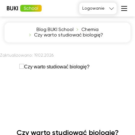
Logowanie
Blog BUKI School
Chemia
Język
Czy warto studiować biologię?
angielski
Matematyka
Język
Fizyka
francuski
Język polski
Język
Zaktualizowano:
19.02.2026
niemiecki
Chemia
Język
Biologia
hiszpański
Czy warto studiować biologię?