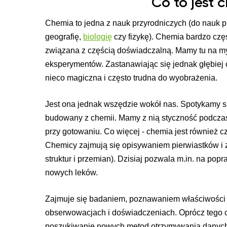
Co to jest 
Chemia to jedna z nauk przyrodniczych (do nauk 
geografię,
biologię
czy fizykę). Chemia bardzo czę
związana z częścią doświadczalną. Mamy tu na myśl
eksperymentów. Zastanawiając się jednak głębiej c
nieco magiczna i często trudna do wyobrażenia.
Jest ona jednak wszędzie wokół nas. Spotykamy się 
budowany z chemii. Mamy z nią styczność podcza
przy gotowaniu. Co więcej - chemia jest również
Chemicy zajmują się opisywaniem pierwiastków i 
struktur i przemian). Dzisiaj pozwala m.in. na popr
nowych leków.
Zajmuje się badaniem, poznawaniem właściwości i
obserwowacjach i doświadczeniach. Oprócz tego c
poszukiwanie nowych metod otrzymywania danych 