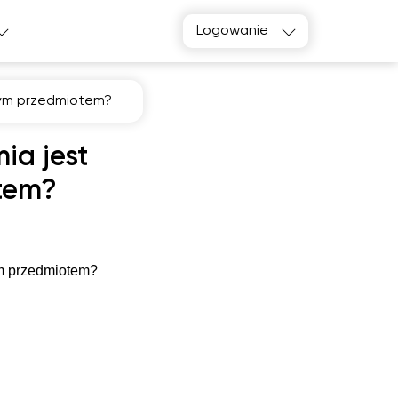
Logowanie
wym przedmiotem?
ia jest
tem?