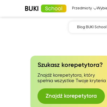
Przedmioty
Wybie
Blog BUKI School
Matematyka
Język angi
Fizyka
Język fran
Język polski
Język nie
Chemia
Język his
Biologia
Szukasz korepetytora?
Znajdź korepetytora, który
spełnia wszystkie Twoje kryteria
Znajdź korepetytora