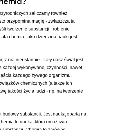
chemia?
przyrodniczych zaliczamy również
sto przypomina magię - zwłaszcza ta
i tworzenie substancji i robienie
ała chemia, jako dziedzina nauki jest
z nią nieustannie - cały nasz świat jest
s każdej wykonywanej czynności, nawet
 częścią każdego żywego organizmu.
związków chemicznych (a także ich
awę jakości życia ludzi - np. na tworzenie
 budowy substancji. Jest nauką oparta na
hemia to nauka, która umożliwia
substancji. Chemia to zarówno