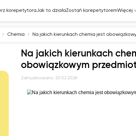
rz korepetytora
Jak to działa
Zostań korepetytorem
Więcej
Chemia
Na jakich kierunkach chemia jest obowiązko
elski
Na jakich kierunkach chem
cuski
miecki
obowiązkowym przedmio
zpański
Zaktualizowano:
20.02.2026