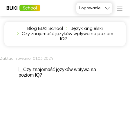
Logowanie
Blog BUKI School
Język angielski
Język
Czy znajomość języków wpływa na poziom
angielski
Matematyka
IQ?
Język
Fizyka
francuski
Język polski
Język
niemiecki
Chemia
Zaktualizowano:
01.03.2024
Język
Biologia
hiszpański