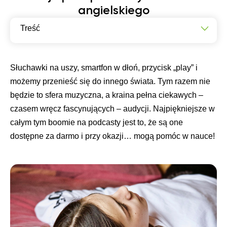
angielskiego
Treść
Dlaczego warto słuchać podcastów po angielsku?
Jakie podcasty warto wybierać?
Słuchawki na uszy, smartfon w dłoń, przycisk „play” i
możemy przenieść się do innego świata. Tym razem nie
Lista najlepszych podcastów do nauki języka
angielskiego
będzie to sfera muzyczna, a kraina pełna ciekawych –
czasem wręcz fascynujących – audycji. Najpiękniejsze w
całym tym boomie na podcasty jest to, że są one
dostępne za darmo i przy okazji… mogą pomóc w nauce!