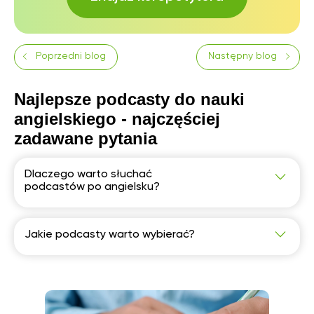
Poprzedni blog
Następny blog
Najlepsze podcasty do nauki
angielskiego - najczęściej
zadawane pytania
Dlaczego warto słuchać
podcastów po angielsku?
Jakie podcasty warto wybierać?
Polecamy następujące podcasty do nauki języka
angielskiego: "Real English Conversations
Podcast", "Kwadrans na angielski", "Espresso
English Podcast" oraz inne.