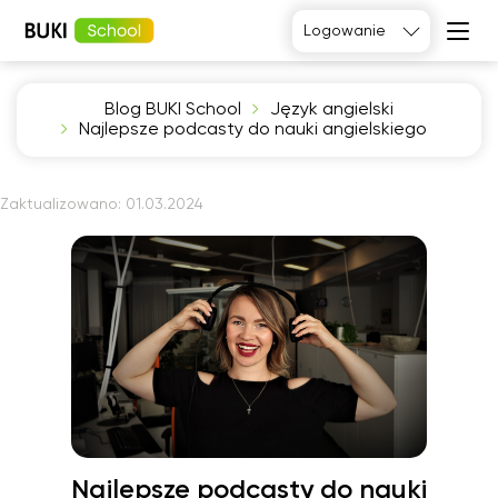
Logowanie
Blog BUKI School
Język angielski
Język
Najlepsze podcasty do nauki angielskiego
angielski
Matematyka
Język
Fizyka
francuski
Język polski
Język
Zaktualizowano:
01.03.2024
niemiecki
Chemia
Język
Biologia
hiszpański
Najlepsze podcasty do nauki