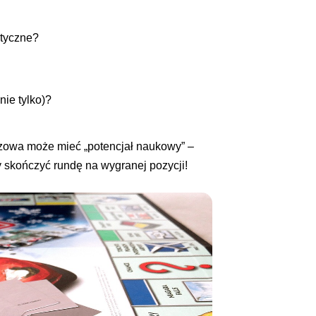
tyczne?
nie tylko)?
szowa może mieć „potencjał naukowy” –
y skończyć rundę na wygranej pozycji!