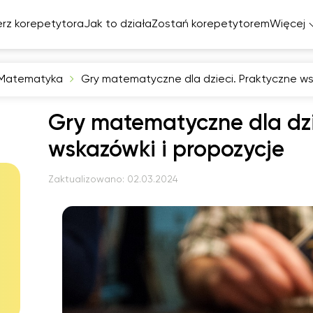
rz korepetytora
Jak to działa
Zostań korepetytorem
Więcej
Matematyka
Gry matematyczne dla dzieci. Praktyczne ws
elski
Gry matematyczne dla dzi
cuski
miecki
wskazówki i propozycje
zpański
Zaktualizowano:
02.03.2024