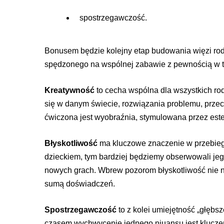
spostrzegawczość.
Bonusem będzie kolejny etap budowania więzi rod
spędzonego na wspólnej zabawie z pewnością w
Kreatywność
to cecha wspólna dla wszystkich r
się w danym świecie, rozwiązania problemu, przec
ćwiczona jest wyobraźnia, stymulowana przez este
Błyskotliwość
ma kluczowe znaczenie w przebiegu
dzieckiem, tym bardziej będziemy obserwowali jego
nowych grach. Wbrew pozorom błyskotliwość nie na
sumą doświadczeń.
Spostrzegawczość
to z kolei umiejętność „głębs
czasem wychwycenie jednego niuansu jest klucz