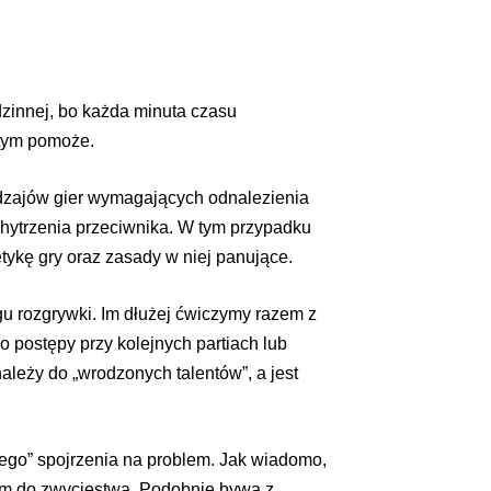
zinnej, bo każda minuta czasu
 tym pomoże.
odzajów gier wymagających odnalezienia
hytrzenia przeciwnika. W tym przypadku
tykę gry oraz zasady w niej panujące.
 rozgrywki. Im dłużej ćwiczymy razem z
 postępy przy kolejnych partiach lub
leży do „wrodzonych talentów”, a jest
zego” spojrzenia na problem. Jak wiadomo,
em do zwycięstwa. Podobnie bywa z