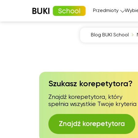
Przedmioty
Wybie
Blog BUKI School
Matematyka
Język angi
Fizyka
Język fran
Język polski
Język nie
Chemia
Język his
Biologia
Szukasz korepetytora?
Znajdź korepetytora, który
spełnia wszystkie Twoje kryteria
Znajdź korepetytora