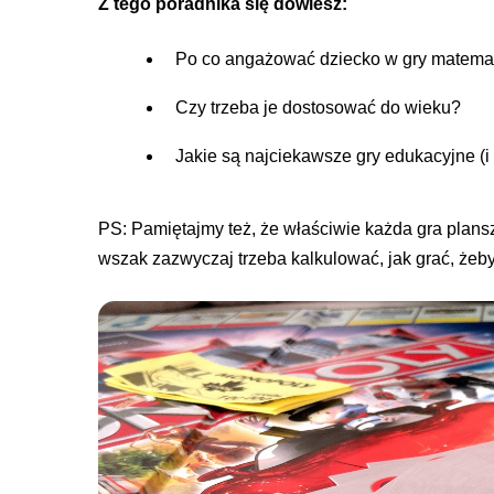
Z tego poradnika się dowiesz:
Po co angażować dziecko w gry matema
Czy trzeba je dostosować do wieku?
Jakie są najciekawsze gry edukacyjne (i 
PS: Pamiętajmy też, że właściwie każda gra plan
wszak zazwyczaj trzeba kalkulować, jak grać, żeb