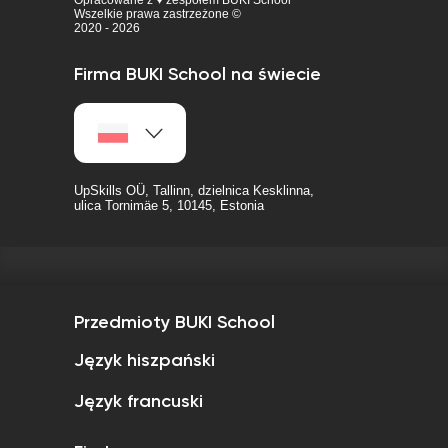
Opracowane z ♥ zespołem BUKI School
Wszelkie prawa zastrzeżone ©
2020 - 2026
Firma BUKI School na świecie
UpSkills OÜ, Tallinn, dzielnica Kesklinna,
ulica Tornimäe 5, 10145, Estonia
Przedmioty BUKI School
Język hiszpański
Język francuski