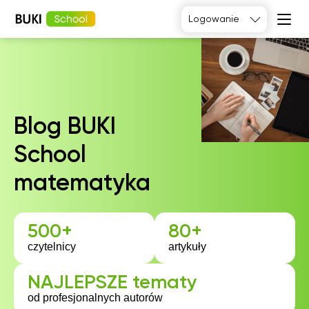
Logowanie
Język
angielski
Matematyka
Język
Fizyka
francuski
Język polski
Blog BUKI
Język
niemiecki
Chemia
School
Język
Biologia
hiszpański
matematyka
500+
80+
czytelnicy
artykuły
NAJLEPSZE tematy
od profesjonalnych autorów