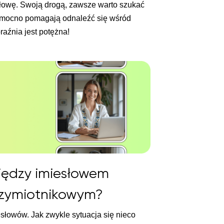
 głowę. Swoją drogą, zawsze warto szukać
e mocno pomagają odnaleźć się wśród
aźnia jest potężna!
iędzy imiesłowem
rzymiotnikowym?
słowów. Jak zwykle sytuacja się nieco