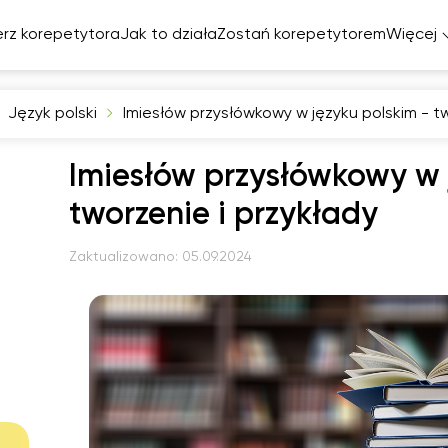
rz korepetytora
Jak to działa
Zostań korepetytorem
Więcej
Język polski
Imiesłów przysłówkowy w języku polskim - tw
elski
Imiesłów przysłówkowy w 
cuski
miecki
tworzenie i przykłady
zpański
Zaktualizowano:
05.09.2024