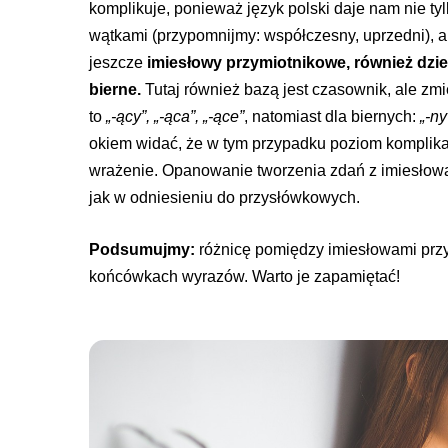
komplikuje, ponieważ język polski daje nam nie t
wątkami (przypomnijmy: współczesny, uprzedni), al
jeszcze
imiesłowy przymiotnikowe, również dziel
bierne.
Tutaj również bazą jest czasownik, ale zm
to
„-ący”, „-ąca”, „-ące”
, natomiast dla biernych:
„-ny
okiem widać, że w tym przypadku poziom komplikacj
wrażenie. Opanowanie tworzenia zdań z imiesłowa
jak w odniesieniu do przysłówkowych.
Podsumujmy:
różnicę pomiędzy imiesłowami prz
końcówkach wyrazów. Warto je zapamiętać!