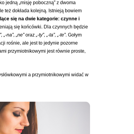
ylko jedną „misję poboczną” z dwoma
e też dokłada kolejną. Istnieją bowiem
ące się na dwie kategorie: czynne i
ieniają się końcówki. Dla czynnych będzie
”, „-na”, „ne”
oraz
„-ty”, „-ta”, „-te”
. Gołym
i rośnie, ale jest to jedynie pozorne
mi przymiotnikowymi jest równie proste,
ysłówkowymi a przymiotnikowymi widać w