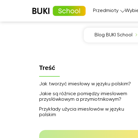
Przedmioty
Wybie
Blog BUKI School
Matematyka
Język angi
Fizyka
Język fran
Język polski
Język nie
Treść
Chemia
Język his
Biologia
Jak tworzyć imiesłowy w języku polskim?
Jakie są różnice pomiędzy imiesłowem
przysłówkowym a przymiotnikowym?
Przykłady użycia imiesłowów w języku
polskim