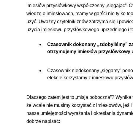
imiesłów przysłówkowy współczesny „sięgając”. O
wiedzę o imiesłowach, mamy w garści nie tylko teori
użyć. Uważny czytelnik znów zatrzyma się i powie: 
użycia imiesłowu przysłówkowego uprzedniego i to
Czasownik dokonany „zdobyliśmy” za
otrzymujemy imiesłów przysłówkowy u
Czasownik niedokonany „sięgamy” ponow
efekcie korzystamy z imiesłowu przysł
Dlaczego zatem jest to „misja poboczna”? Wynika to
że wcale nie musimy korzystać z imiesłowów, jeś
nasze umiejętności wyrażania i określania dynam
dobrze napisać: