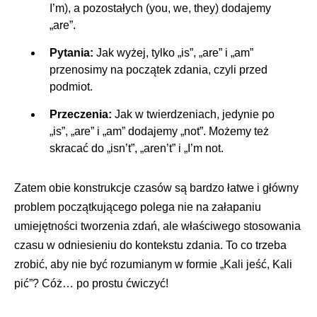
I’m), a pozostałych (you, we, they) dodajemy
„are”.
Pytania:
Jak wyżej, tylko „is”, „are” i „am”
przenosimy na początek zdania, czyli przed
podmiot.
Przeczenia:
Jak w twierdzeniach, jedynie po
„is”, „are” i „am” dodajemy „not”. Możemy też
skracać do „isn’t”, „aren’t” i „I’m not.
Zatem obie konstrukcje czasów są bardzo łatwe i główny
problem początkującego polega nie na załapaniu
umiejętności tworzenia zdań, ale właściwego stosowania
czasu w odniesieniu do kontekstu zdania. To co trzeba
zrobić, aby nie być rozumianym w formie „Kali jeść, Kali
pić”? Cóż… po prostu ćwiczyć!