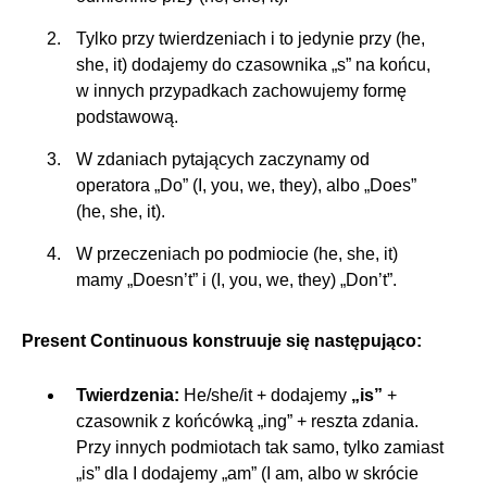
Tylko przy twierdzeniach i to jedynie przy (he,
she, it) dodajemy do czasownika „s” na końcu,
w innych przypadkach zachowujemy formę
podstawową.
W zdaniach pytających zaczynamy od
operatora „Do” (I, you, we, they), albo „Does”
(he, she, it).
W przeczeniach po podmiocie (he, she, it)
mamy „Doesn’t” i (I, you, we, they) „Don’t”.
Present Continuous konstruuje się następująco:
Twierdzenia:
He/she/it + dodajemy
„is”
+
czasownik z końcówką „ing” + reszta zdania.
Przy innych podmiotach tak samo, tylko zamiast
„is” dla I dodajemy „am” (I am, albo w skrócie