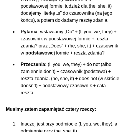
podstawowej formie, tudzież dla (he, she, it)
dodajemy literkę „s” do czasownika (na jego
końcu), a potem dokładamy resztę zdania.
Pytania:
wstawiamy „Do” + (I, you, we, they) +
czasownik w podstawowej formie + reszta
zdania? oraz „Does” + (he, she, it) + czasownik
w
podstawowej
formie + reszta zdania?
Przeczenia:
(I, you, we, they) + do not (albo
zamiennie don’t) + czasownik (podstawa) +
reszta zdania. (he, she, it) + does not (w skrócie
doesn’t) + podstawowy czasownik + cała
reszta.
Musimy zatem zapamiętać cztery rzeczy:
Inaczej jest przy podmiocie (I, you, we, they), a
odmiennie przy (he, she, it).