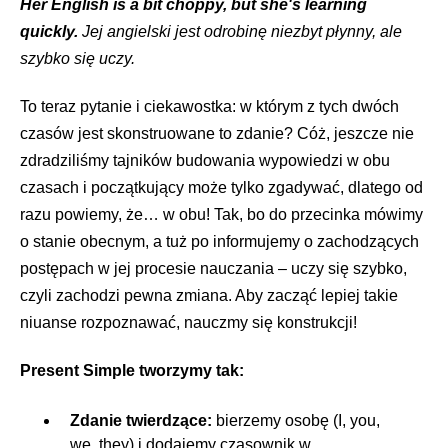
Her English is a bit choppy, but she's learning
quickly.
Jej angielski jest odrobinę niezbyt płynny, ale
szybko się uczy.
To teraz pytanie i ciekawostka: w którym z tych dwóch
czasów jest skonstruowane to zdanie? Cóż, jeszcze nie
zdradziliśmy tajników budowania wypowiedzi w obu
czasach i początkujący może tylko zgadywać, dlatego od
razu powiemy, że… w obu! Tak, bo do przecinka mówimy
o stanie obecnym, a tuż po informujemy o zachodzących
postępach w jej procesie nauczania – uczy się szybko,
czyli zachodzi pewna zmiana. Aby zacząć lepiej takie
niuanse rozpoznawać, nauczmy się konstrukcji!
Present Simple tworzymy tak:
Zdanie twierdzące:
bierzemy osobę (I, you,
we, they) i dodajemy czasownik w