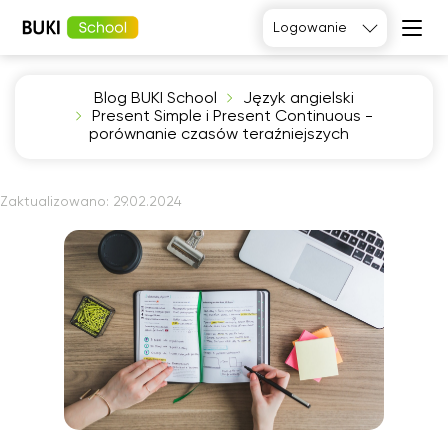
Logowanie
Blog BUKI School
Język angielski
Język
Present Simple i Present Continuous -
angielski
Matematyka
porównanie czasów teraźniejszych
Język
Fizyka
francuski
Język polski
Język
niemiecki
Chemia
Zaktualizowano:
29.02.2024
Język
Biologia
hiszpański