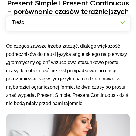
Present Simple i Present Continuous
- porównanie czasów teraźniejszych
Treść
Czym charakteryzuje się Present Simple w języku
angielskim?
Od czegoś zawsze trzeba zacząć, dlatego większość
Jakie są główne cechy Present Continuous i w jakich
podręczników do nauki języka angielskiego na pierwszy
sytuacjach go używać?
„gramatyczny ogień” wrzuca dwa stosunkowo proste
Jakie są różnice między Present Simple a Present
czasy. Ich obecność nie jest przypadkowa, bo chcąc
Continuous i jak wybrać odpowiedni czas teraźniejszy
w danym kontekście?
porozumiewać się w tym języku na co dzień, nawet w
najbardziej ograniczonej formie, te dwa czasy po prostu
znać wypada. Present Simple, Present Continuous - dziś
nie będą miały przed nami tajemnic!