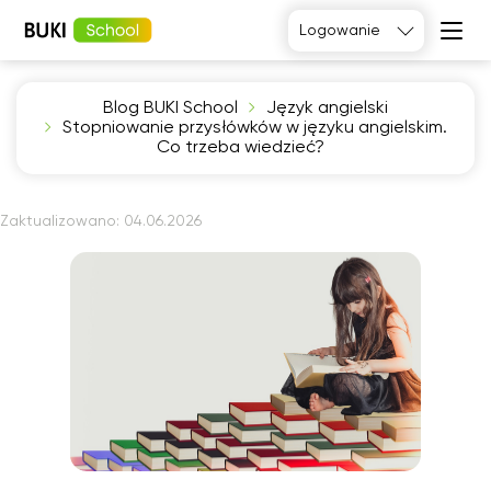
Logowanie
Blog BUKI School
Język angielski
Język
Stopniowanie przysłówków w języku angielskim.
angielski
Matematyka
Co trzeba wiedzieć?
Język
Fizyka
francuski
Język polski
Język
niemiecki
Chemia
Zaktualizowano:
04.06.2026
Język
Biologia
hiszpański