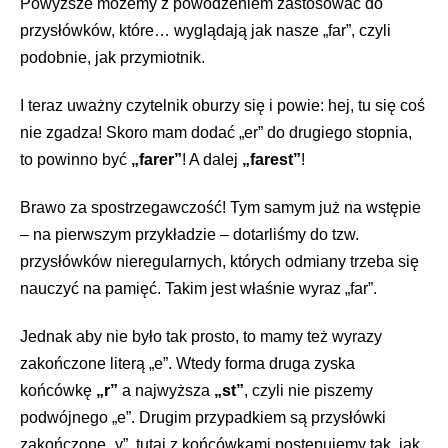
Powyższe możemy z powodzeniem zastosować do
przysłówków, które… wyglądają jak nasze „far”, czyli
podobnie, jak przymiotnik.
I teraz uważny czytelnik oburzy się i powie: hej, tu się coś
nie zgadza! Skoro mam dodać „er” do drugiego stopnia,
to powinno być
„farer”
! A dalej
„farest”
!
Brawo za spostrzegawczość! Tym samym już na wstępie
– na pierwszym przykładzie – dotarliśmy do tzw.
przysłówków nieregularnych, których odmiany trzeba się
nauczyć na pamięć. Takim jest właśnie wyraz „far”.
Jednak aby nie było tak prosto, to mamy też wyrazy
zakończone literą „e”. Wtedy forma druga zyska
końcówkę
„r”
a najwyższa
„st”
, czyli nie piszemy
podwójnego „e”. Drugim przypadkiem są przysłówki
zakończone „y”, tutaj z końcówkami postępujemy tak, jak