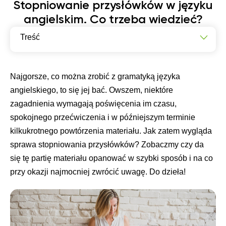
Stopniowanie przysłówków w języku
angielskim. Co trzeba wiedzieć?
Treść
Co to jest stopniowanie przysłówków w języku
angielskim?
Najgorsze, co można zrobić z gramatyką języka
Jakie są reguły tworzenia stopni przysłówków w
angielskiego, to się jej bać. Owszem, niektóre
angielskim?
zagadnienia wymagają poświęcenia im czasu,
Praktyczne przykłady stopniowania przysłówków w
spokojnego przećwiczenia i w późniejszym terminie
języku angielskim
kilkukrotnego powtórzenia materiału. Jak zatem wygląda
sprawa stopniowania przysłówków? Zobaczmy czy da
się tę partię materiału opanować w szybki sposób i na co
przy okazji najmocniej zwrócić uwagę. Do dzieła!