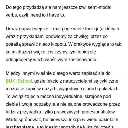
Do tego przydadzą się nam jeszcze tzw. semi-modal
verbs, czyli: need to i have to.
I teraz najważniejsze – mają one wiele funkcji (o których
wraz z przykładami opowiemy za chwilę), przez co
potrafią sprawić nieco kłopotu. W praktyce wygląda to tak,
że im dłużej i więcej ćwiczymy, tym lepiej się
odnajdujemy w ich właściwym zastosowaniu.
Między innymi właśnie dlatego warto zapisać się do
BUKI School
, gdzie lekcje z nauczycielami są cykliczne i
można je kupić w dużych, wygodnych i tanich pakietach.
To wciąż zajęcia mocno indywidualne, skrojone pod
ciebie i twoje potrzeby, ale nie są one prowadzone przez
ludzi z przypadku, tylko prawdziwych profesjonalistów.
Warto spróbować, bo pierwsza lekcja w wielu pakietach
jest bezpłatna, a to idealny sposób na kilka ćwiczeń z