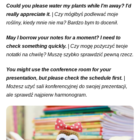
Could you please water my plants while I'm away? I'd
really appreciate it.
| Czy mógłbyś podlewać moje
rośliny, kiedy mnie nie ma? Bardzo bym to docenił.
May I borrow your notes for a moment? I need to
check something quickly.
| Czy mogę pożyczyć twoje
notatki na chwilę? Muszę szybko sprawdzić pewną rzecz.
You might use the conference room for your
presentation, but please check the schedule first.
|
Możesz użyć sali konferencyjnej do swojej prezentacji,
ale sprawdź najpierw harmonogram
.