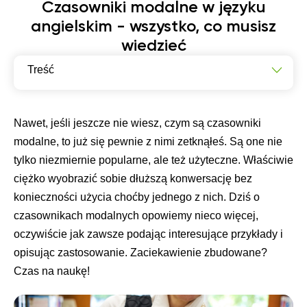
Czasowniki modalne w języku
angielskim - wszystko, co musisz
wiedzieć
Treść
Czym są czasowniki modalne w języku angielskim?
Jakie są główne funkcje czasowników modalnych?
Nawet, jeśli jeszcze nie wiesz, czym są czasowniki
modalne, to już się pewnie z nimi zetknąłeś. Są one nie
Jak poprawnie używać czasowników modalnych w
języku angielskim?
tylko niezmiernie popularne, ale też użyteczne. Właściwie
ciężko wyobrazić sobie dłuższą konwersację bez
konieczności użycia choćby jednego z nich. Dziś o
czasownikach modalnych opowiemy nieco więcej,
oczywiście jak zawsze podając interesujące przykłady i
opisując zastosowanie. Zaciekawienie zbudowane?
Czas na naukę!