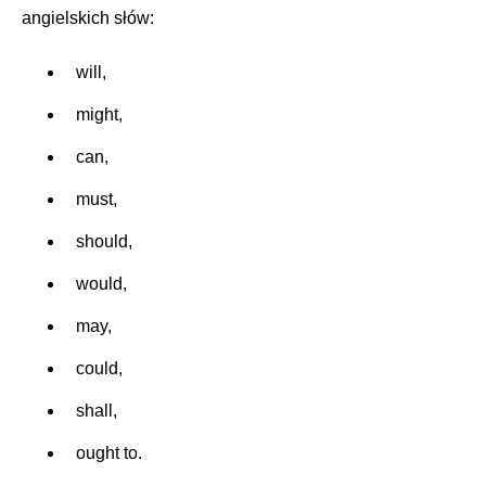
angielskich słów:
will,
might,
can,
must,
should,
would,
may,
could,
shall,
ought to.