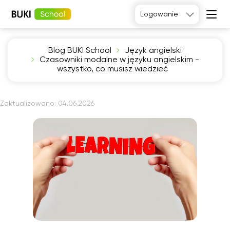
Logowanie
Blog BUKI School
Język angielski
Język
Czasowniki modalne w języku angielskim -
angielski
Matematyka
wszystko, co musisz wiedzieć
Język
Fizyka
francuski
Język polski
Język
niemiecki
Chemia
Zaktualizowano:
04.06.2026
Język
Biologia
hiszpański