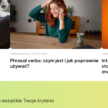
Zaktualizowano:
02.03.2024
Zakt
Phrasal verbs: czym jest i jak poprawnie
In
używać?
st
zn
 wszystkie Twoje kryteria