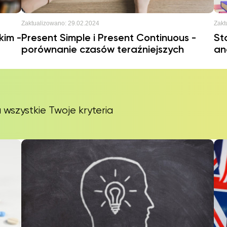
Zaktualizowano:
29.02.2024
Zakt
kim -
Present Simple i Present Continuous -
St
porównanie czasów teraźniejszych
an
 wszystkie Twoje kryteria