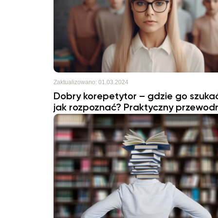
Zaktualizowano:
01.03.2024
Dobry korepetytor – gdzie go szukać
jak rozpoznać? Praktyczny przewodn