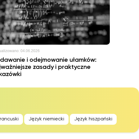
ualizowano:
04.06.2026
dawanie i odejmowanie ułamków:
jważniejsze zasady i praktyczne
kazówki
rancuski
Język niemiecki
Język hiszpański