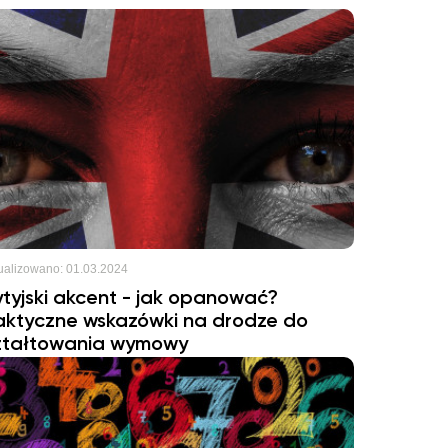
ualizowano:
01.03.2024
ytyjski akcent - jak opanować?
aktyczne wskazówki na drodze do
ztałtowania wymowy