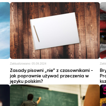
Zaktualizowano:
05.09.2024
Zakt
Zasady pisowni „nie” z czasownikami -
Br
jak poprawnie używać przeczenia w
Pr
języku polskim?
ks