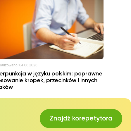
ualizowano:
04.06.2026
terpunkcja w języku polskim: poprawne
osowanie kropek, przecinków i innych
aków
Znajdź korepetytora