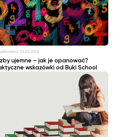
ualizowano:
01.03.2024
czby ujemne – jak je opanować?
aktyczne wskazówki od Buki School