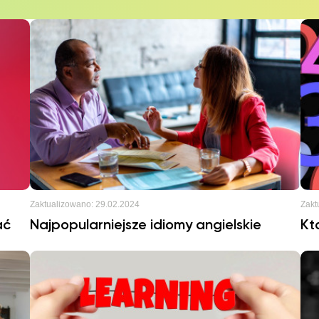
Zaktualizowano:
29.02.2024
Zakt
ać
Najpopularniejsze idiomy angielskie
Kt